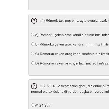
(4) Römork takılmış bir araçta uygulanacak hı
A)
Römorku çeken araç kendi sınıfının hız limitler
B)
Römorku çeken araç kendi sınıfının hız limiti
C)
Römorku çeken araç kendi sınıfının hız limit
D)
Römorku çeken araç için hız limiti 20 km/saat a
(5) 'AETR Sözleşmesine göre, dinlenme süreler
normal olarak üslendiği yerden başka bir yerde kulla
A)
24 Saat