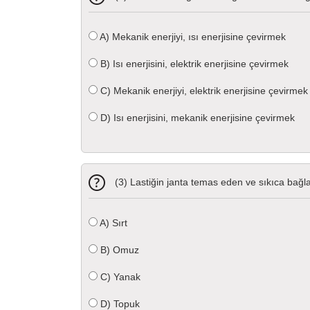
A)
Mekanik enerjiyi, ısı enerjisine çevirmek
B)
Isı enerjisini, elektrik enerjisine çevirmek
C)
Mekanik enerjiyi, elektrik enerjisine çevirmek
D)
Isı enerjisini, mekanik enerjisine çevirmek
(3) Lastiğin janta temas eden ve sıkıca bağl
A)
Sırt
B)
Omuz
C)
Yanak
D)
Topuk