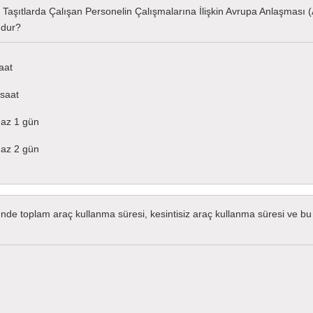
 Taşıtlarda Çalışan Personelin Çalışmalarına İlişkin Avrupa Anlaşması 
udur?
aat
 saat
 az 1 gün
 az 2 gün
ünde toplam araç kullanma süresi, kesintisiz araç kullanma süresi ve b