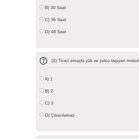
B)
30 Saat
C)
36 Saat
D)
48 Saat
(6) Ticari amaçla yük ve yolcu taşıyan motorlu
A)
1
B)
2
C)
3
D)
Çıkarılamaz