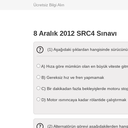
Ücretsiz Bilgi Alın
8 Aralık 2012 SRC4 Sınavı
(1) Aşağıdaki şıklardan hangisinde sürücünü
A)
Hıza göre mümkün olan en büyük viteste git
B)
Gereksiz hız ve fren yapmamak
C)
Bir dakikadan fazla bekleyişlerde motoru st
D)
Motor ısınıncaya kadar rölantide çalıştırmak
(2) Alternatörün görevi asağıdakilerden hangi