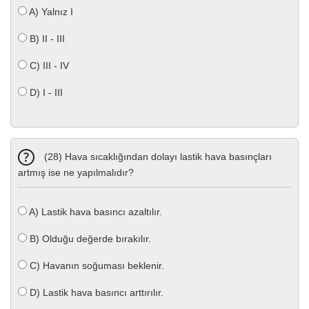
A)
Yalnız I
B)
II - III
C)
III - IV
D)
I - III
(28) Hava sıcaklığından dolayı lastik hava basınçları
artmış ise ne yapılmalıdır?
A)
Lastik hava basıncı azaltılır.
B)
Olduğu değerde bırakılır.
C)
Havanın soğuması beklenir.
D)
Lastik hava basıncı arttırılır.