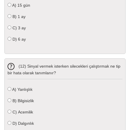
A)
15 gün
B)
1 ay
C)
3 ay
D)
6 ay
(12) Sinyal vermek isterken silecekleri çalıştırmak ne tip
bir hata olarak tanımlanır?
A)
Yanlışlık
B)
Bilgisizlik
C)
Acemilik
D)
Dalgınlık