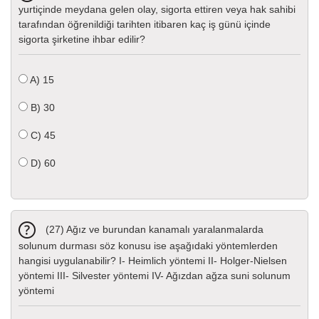
yurtiçinde meydana gelen olay, sigorta ettiren veya hak sahibi
tarafından öğrenildiği tarihten itibaren kaç iş günü içinde
sigorta şirketine ihbar edilir?
A)
15
B)
30
C)
45
D)
60
(27) Ağız ve burundan kanamalı yaralanmalarda
solunum durması söz konusu ise aşağıdaki yöntemlerden
hangisi uygulanabilir? I- Heimlich yöntemi II- Holger-Nielsen
yöntemi III- Silvester yöntemi IV- Ağızdan ağza suni solunum
yöntemi