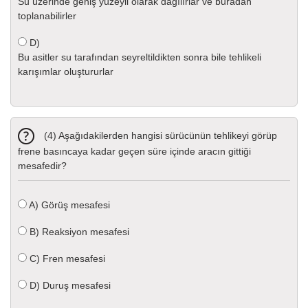
Su üzerinde geniş yüzeyli olarak dağılırlar ve buradan
toplanabilirler
D)
Bu asitler su tarafından seyreltildikten sonra bile tehlikeli
karışımlar oluştururlar
(4) Aşağıdakilerden hangisi sürücünün tehlikeyi görüp
frene basıncaya kadar geçen süre içinde aracın gittiği
mesafedir?
A)
Görüş mesafesi
B)
Reaksiyon mesafesi
C)
Fren mesafesi
D)
Duruş mesafesi