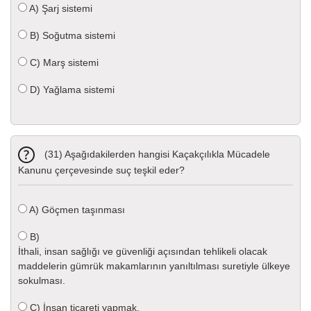
A)
Şarj sistemi
B)
Soğutma sistemi
C)
Marş sistemi
D)
Yağlama sistemi
(31) Aşağıdakilerden hangisi Kaçakçılıkla Mücadele
Kanunu çerçevesinde suç teşkil eder?
A)
Göçmen taşınması
B)
İthali, insan sağlığı ve güvenliği açısından tehlikeli olacak
maddelerin gümrük makamlarının yanıltılması suretiyle ülkeye
sokulması.
C)
İnsan ticareti yapmak.