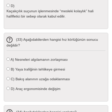
D)
Kaçakçılık suçunun işlenmesinde “mesleki kolaylık” hali
hafifletici bir sebep olarak kabul edilir.
(33) Aşağıdakilerden hangisi hız körlüğünün sonucu
değildir?
A)
Nesneleri algılamanın zorlaşması
B)
Yaya trafiğinin tehlikeye girmesi
C)
Bakış alanının uzağa odaklanması
D)
Araç ergonomisinde değişim
(34) Aşağıdakilerden hangisi yanlıştır?