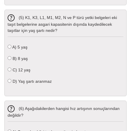
(5) K1, K3, L1, M1, M2, N ve P türü yetki belgeleri eki
taşıt belgelerine asgari kapasitenin dışında kaydedilecek
taşıtlar için yaş şartı nedir?
A)
5 yaş
B)
8 yaş
C)
12 yaş
D)
Yaş şartı aranmaz
(6) Aşağıdakilerden hangisi hız artışının sonuçlarından
değildir?